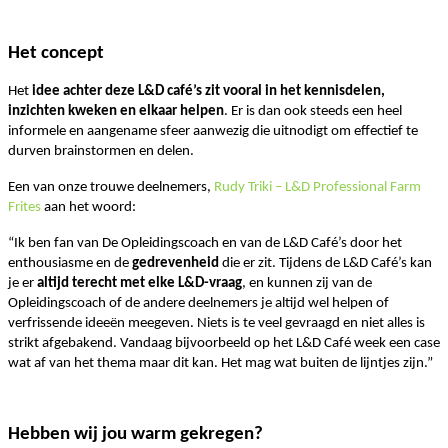
Het concept
Het
idee achter deze L&D café’s zit vooral in het
kennisdelen,
inzichten kweken en elkaar helpen
. Er is dan ook steeds een heel
informele en aangename sfeer aanwezig die uitnodigt om effectief te
durven brainstormen en delen.
Een van onze trouwe deelnemers,
Rudy Triki – L&D Professional Farm
Frites
aan het woord:
“Ik ben fan van De Opleidingscoach en van de L&D Café’s door het
enthousiasme en de
gedrevenheid
die er zit. Tijdens de L&D Café’s kan
je er
altijd terecht met elke L&D-vraag
, en kunnen zij van de
Opleidingscoach of de andere deelnemers je altijd wel helpen of
verfrissende ideeën meegeven. Niets is te veel gevraagd en niet alles is
strikt afgebakend. Vandaag bijvoorbeeld op het L&D Café week een case
wat af van het thema maar dit kan. Het mag wat buiten de lijntjes zijn.”
Hebben wij jou warm gekregen?