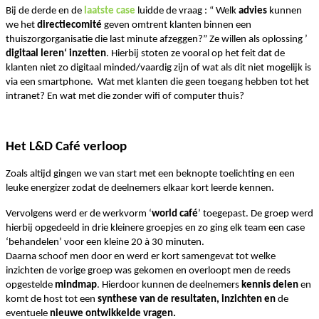
Bij de derde en de
laatste case
luidde de vraag : “ Welk
advies
kunnen
we het
directiecomité
geven omtrent klanten binnen een
thuiszorgorganisatie die last minute afzeggen?” Ze willen als oplossing ’
digitaal leren‘ inzetten
. Hierbij stoten ze vooral op het feit dat de
klanten niet zo digitaal minded/vaardig zijn of wat als dit niet mogelijk is
via een smartphone. Wat met klanten die geen toegang hebben tot het
intranet? En wat met die zonder wifi of computer thuis?
Het L&D Café verloop
Zoals altijd gingen we van start met een beknopte toelichting en een
leuke energizer zodat de deelnemers elkaar kort leerde kennen.
Vervolgens werd er de werkvorm ‘
world café
’ toegepast. De groep werd
hierbij opgedeeld in drie kleinere groepjes en zo ging elk team een case
‘behandelen’ voor een kleine 20 à 30 minuten.
Daarna schoof men door en werd er kort samengevat tot welke
inzichten de vorige groep was gekomen en overloopt men de reeds
opgestelde
mindmap
. Hierdoor kunnen de deelnemers
kennis delen
en
komt de host tot een
synthese van de resultaten, inzichten en
de
eventuele
nieuwe ontwikkelde vragen.