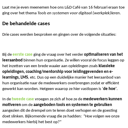
Laat me je even meenemen hoe ons L&D Café van 16 februari eraan toe
ging over het thema
Tools en systemen voor digitaal (werkplek)leren
.
De behandelde cases
Drie cases werden besproken en gingen over de volgende situaties:
Bij de
eerste case
ging de vraag over het verder
optimaliseren van het
leeraanbod
binnen hun organisatie. Ze willen vooral de focus leggen op
het inzetten van een brede waaier aan opleidingen zoals
klassieke
opleidingen, coaching/mentorship voor leidinggevenden en e-
learnings, LMS
, etc. Dus op een duidelijke manier het leeraanbod van
hun organisatie naar de medewerkers overbrengen zodat er efficiënt
gewerkt kan worden. Hetgeen waarop ze hier vastlopen is ‘
de hoe’
.
In de
tweede case
vroegen ze zich af hoe ze de
medewerkers kunnen
motiveren
om de
aangeboden tools en systemen te gebruiken
aangezien dit de drempel om te leren doet verhogen en de goesting
doet slinken. Bijkomende vraag die ze hadden: “Hoe volgen we onze
medewerkers hierbij het best op?”