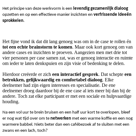
Het principe van deze werkvorm is een
levendig gezamenlijk dialoog
opzetten en op een effectieve manier inzichten en
verfrissende ideeën
sprokkelen
.
Het fijne vond ik dat dit lang genoeg was om in de case te rollen én
tot een echte brainstorm te komen
. Maar ook kort genoeg om van
andere cases en inzichten te proeven. Aangezien men met drie tot
vier personen per case samen zat, was er genoeg interactie en ruimte
om ieder te laten denkspuien en zijn visie of bedenking te delen.
Hierdoor creëerde er zich
een interactief gesprek
. Dat schepte
een
betrokken, gelijkwaardig en comfortabel dialoog
. Elke
deelnemer had zijn eigen interesses en specialisatie. De ene
deelnemer droeg daardoor bij de ene case al iets meer bij dan bij de
andere. Toch zat elke participant er met een sociale en hulpvaardige
houding.
Na een vol uur te brein bruisen en een half uur kort te overlopen, bleef
er nog wat tijd over om te
netwerken
met een warme koffie en een nog
warmere babbel. Niets beter dan een cafébezoek af te sluiten met een
zwans en een lach, toch?